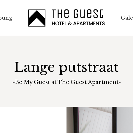
bung
bung
Gale
Gale
Lange putstraat
-Be My Guest at The Guest Apartment-