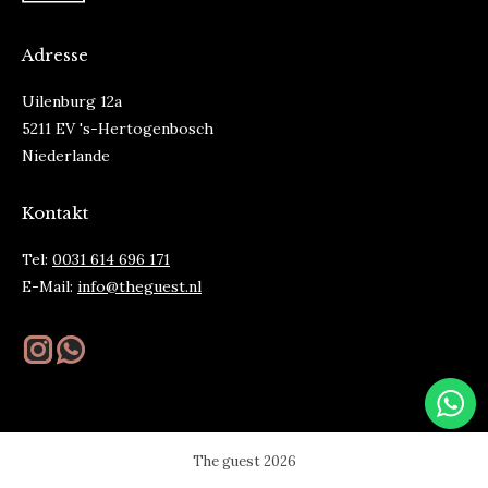
Adresse
Uilenburg 12a
5211 EV 's-Hertogenbosch
Niederlande
Kontakt
Tel:
0031 614 696 171
E-Mail:
info@theguest.nl
Finden Sie uns auf:
Instagram
Whatsapp
page
page
opens
opens
in
in
The guest 2026
new
new